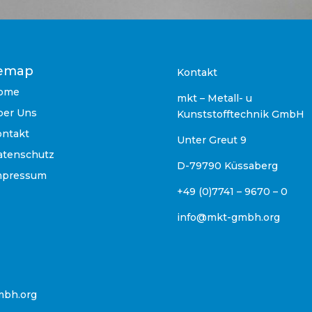
temap
Kontakt
ome
mkt – Metall- u
ber Uns
Kunststofftechnik GmbH
ontakt
Unter Greut 9
atenschutz
D-79790 Küssaberg
mpressum
+49 (0)7741 – 9670 – 0
info@mkt-gmbh.org
mbh.org