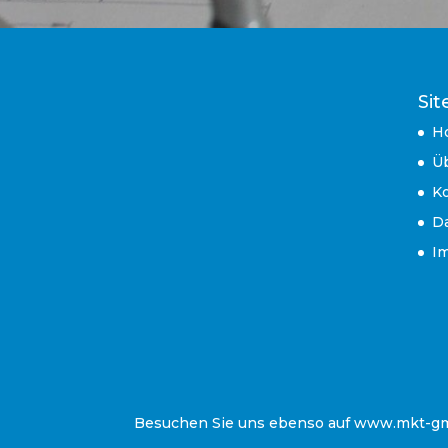
Si
H
Ü
K
D
I
Besuchen Sie uns ebenso auf www.mkt-g